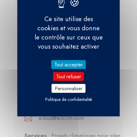
Aubagne – Agence Sud
Ce site utilise des
Couverture régionale PACA et Sud-Est
cookies et vous donne
le contrôle sur ceux que
Contacts :
vous souhaitez activer
Tout accepter
52 Traverse de la Bastidonne​

13400 AUBAGNE
Tout refuser
Personnaliser

04 42 24 24 57
Politique de confidentialité
e3sud@e3clim.com

Services
: Projets climatiques pour sites