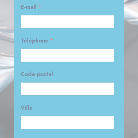
n
E-mail
*
i
s
a
t
i
Téléphone
*
o
n
E
-
m
Code postal
a
i
l
Ville