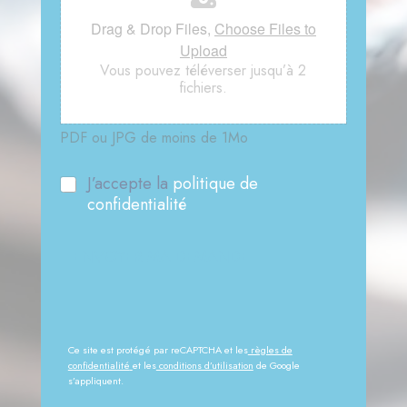
Drag & Drop Files,
Choose Files to
Upload
Vous pouvez téléverser jusqu’à 2
fichiers.
PDF ou JPG de moins de 1Mo
R
J’accepte la
politique de
G
confidentialité
P
D
ENVOYER MA DEMANDE
*
Ce site est protégé par reCAPTCHA et les
règles de
confidentialité
et les
conditions d’utilisation
de Google
s’appliquent.