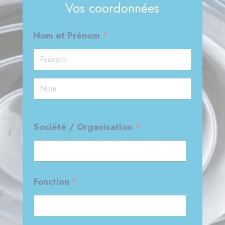
Vos coordonnées
Nom et Prénom
*
Prénom
Nom
*
Société / Organisation
*
E
-
m
a
i
Fonction
*
l
O
r
g
a