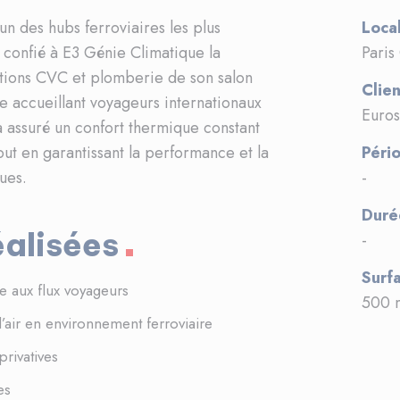
n des hubs ferroviaires les plus
Local
 confié à E3 Génie Climatique la
Paris
lations CVC et plomberie de son salon
Clien
e accueillant voyageurs internationaux
Euros
a assuré un confort thermique constant
tout en garantissant la performance et la
Péri
ques.
-
Duré
éalisées
-
Surfa
ée aux flux voyageurs
500 
d’air en environnement ferroviaire
rivatives
es