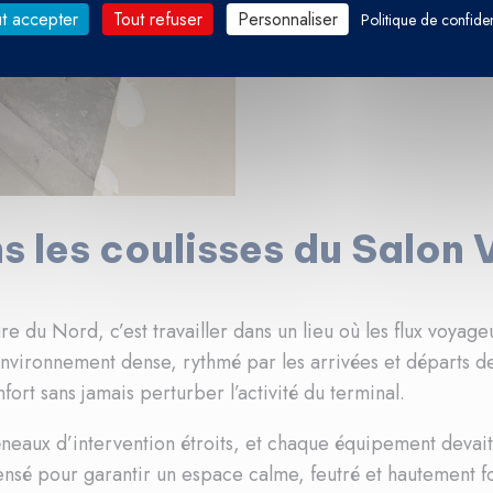
t accepter
Tout refuser
Personnaliser
Politique de confiden
s les coulisses du Salon 
e du Nord, c’est travailler dans un lieu où les flux voyageu
vironnement dense, rythmé par les arrivées et départs des
nfort sans jamais perturber l’activité du terminal.
réneaux d’intervention étroits, et chaque équipement devait 
pensé pour garantir un espace calme, feutré et hautement f