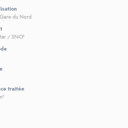
isation
 Gare du Nord
t
tar / SNCF
ode
e
ce traitée
m²