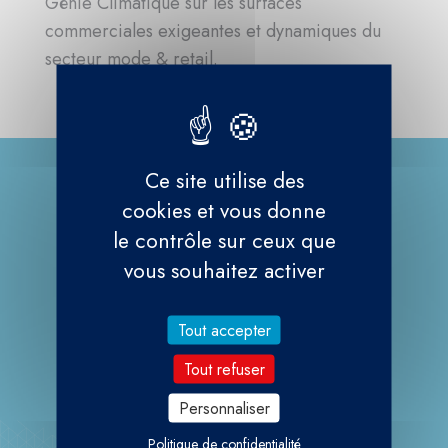
Génie Climatique sur les surfaces
commerciales exigeantes et dynamiques du
secteur mode & retail.
Ce site utilise des
cookies et vous donne
E3 Génie Climatique,
le contrôle sur ceux que
vous souhaitez activer
votre partenaire de
confiance pour des
Tout accepter
installations thermiques.
Tout refuser
Personnaliser
DISCUTER DE VOTRE PROJET
Politique de confidentialité