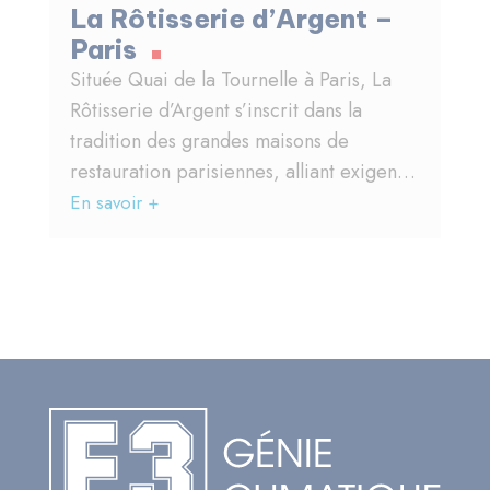
La Rôtisserie d’Argent –
Paris
Située Quai de la Tournelle à Paris, La
Rôtisserie d’Argent s’inscrit dans la
tradition des grandes maisons de
restauration parisiennes, alliant exigence
gastronomique, cadre d’exception et
En savoir +
qualité de service.
Dans le cadre de ce projet, E3 Génie
Climatique est intervenu pour la
réalisation complète des installations
techniques, répondant aux standards
élevés d’un établissement de restauration
haut de gamme, où confort, discrétion
des équipements et fiabilité
d’exploitation sont essentiels.